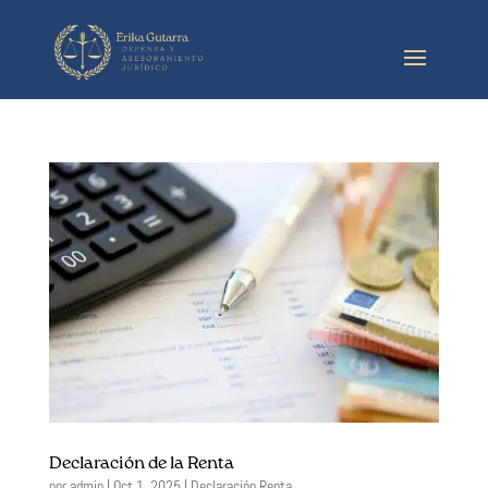
Declaración de la Renta
por
admin
|
Oct 1, 2025
|
Declaración Renta